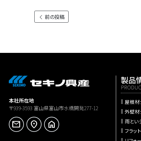
前の投稿
製品
PRODUC
本社所在地
屋根材
〒939-3593
富山県富山市水橋開発277-12
外壁材
雨とい
mail
location_on
home
フラッ
リフォ